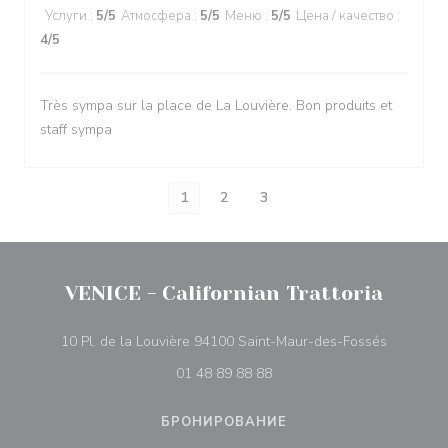
Услуги
:
5
/5
Атмосфера
:
5
/5
Меню
:
5
/5
Цена / качество
:
4
/5
Très sympa sur la place de La Louvière. Bon produits et
staff sympa
1
2
3
VENICE - Californian Trattoria
((открыв
10 Pl. de la Louvière 94100 Saint-Maur-des-Fossés
01 48 89 88 88
БРОНИРОВАНИЕ