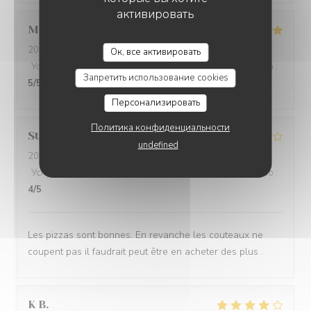
активировать
Marjorie
L
VENICE - CALIFORNIAN TRATTORIA
2026-07-01
- 19:30 - гости 10
Ок, все активировать
Услуги
:
5
/5
Атмосфера
:
5
/5
Меню
:
5
/5
Цена / качество
:
Запретить использование cookies
5
/5
Персонализировать
Политика конфиденциальности
Stéphanie
T
undefined
2026-07-03
- 20:00 - гости 2
Услуги
:
4
/5
Атмосфера
:
4
/5
Меню
:
4
/5
Цена / качество
:
4
/5
Les pizzas sont bonnes. En revanche les couteaux ne
coupent pas il faudrait peut être en acheter des plus .
K
B