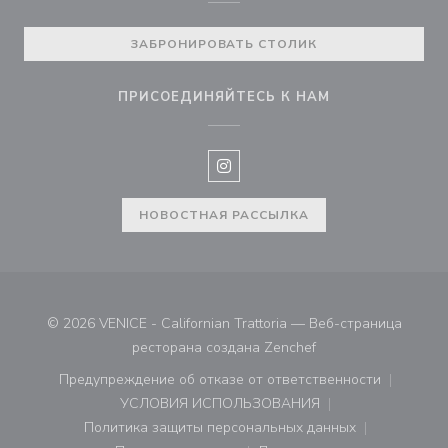
ЗАБРОНИРОВАТЬ СТОЛИК
ПРИСОЕДИНЯЙТЕСЬ К НАМ
Instagram ((открывается в нов
НОВОСТНАЯ РАССЫЛКА
© 2026 VENICE - Californian Trattoria — Веб-страница
((открывается в нов
ресторана создана
Zenchef
Предупреждение об отказе от ответственности
((открывается в новом окне))
УСЛОВИЯ ИСПОЛЬЗОВАНИЯ
((открывается в новом окне))
Политика защиты персональных данных
((открывается в новом окне))