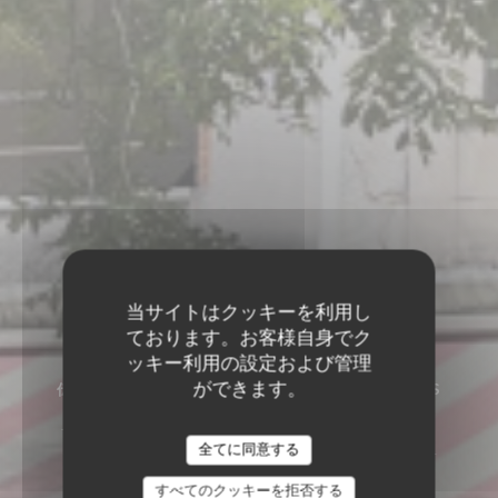
当サイトはクッキーを利用し
ております。お客様自身でク
ッキー利用の設定および管理
ができます。
伝統的なレストラン
•
SAINT-MAUR-DES-FOSSÉS
VENICE - Californian
VENICE - CALIFORNIAN TRATTORIA
全てに同意する
すべてのクッキーを拒否する