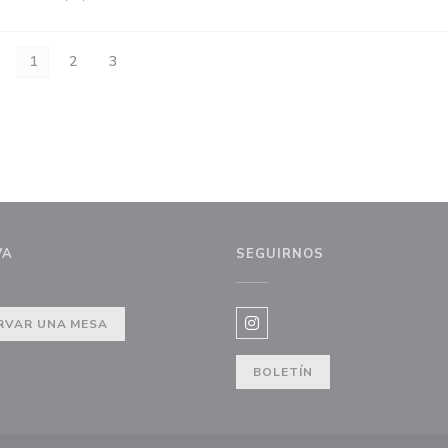
1
2
3
VA
SEGUIRNOS
RVAR UNA MESA
Instagram ((abre en una nue
BOLETÍN