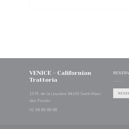
VENICE - Californian
RESER
Trattoria
10 Pl. de la Louvière 94100 Saint-Maur-
RESE
((abre en una nueva ventana))
des-Fossés
01 48 89 88 88