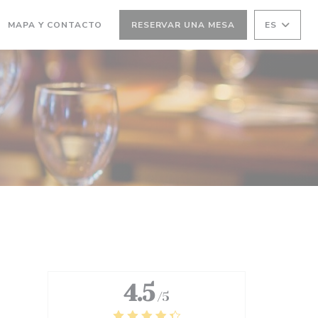
A))
(ABRE EN UNA NUEVA VENTANA))
MAPA Y CONTACTO
RESERVAR UNA MESA
ES
4.5
/5