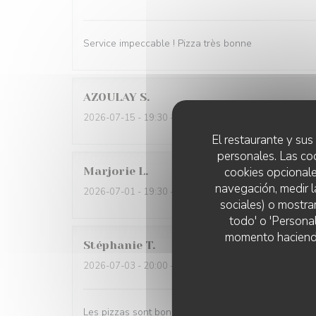
Service impeccable ! Pizza très bonne
AZOULAY
S
2026-07-15
- 19:30 - Invitados 5
El restaurante y sus 
personales. Las co
Marjorie
L
cookies opcionale
navegación, medir l
2026-07-01
- 19:30 - Invitados 10
sociales) o mostra
todo' o 'Persona
momento haciendo c
Stéphanie
T
2026-07-03
- 20:00 - Invitados 2
Les pizzas sont bonnes. En revanche les couteaux ne