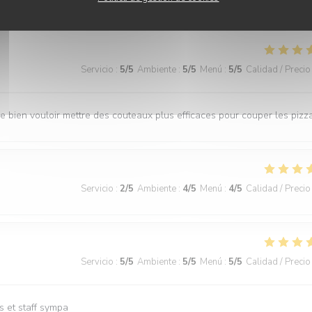
Servicio
:
5
/5
Ambiente
:
5
/5
Menú
:
5
/5
Calidad / Precio
de bien vouloir mettre des couteaux plus efficaces pour couper les pizz
Servicio
:
2
/5
Ambiente
:
4
/5
Menú
:
4
/5
Calidad / Precio
Servicio
:
5
/5
Ambiente
:
5
/5
Menú
:
5
/5
Calidad / Precio
s et staff sympa