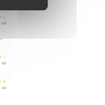
:
5
/5
as
:
4
/5
:
4
/5