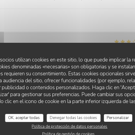
Servicio
:
4
/5
Ambiente
:
4
/5
Menú
:
3
/5
Calidad / Precio
socios utilizan cookies en este sitio, lo que puede implicar la
okies denominadas «necesarias» son obligatorias y se instalan
s requieren su consentimiento. Estas cookies opcionales sirve
a audiencia del sitio, ofrecer funcionalidades (por ejemplo, re
Servicio
:
5
/5
Ambiente
:
5
/5
Menú
:
5
/5
Calidad / Precio
r publicidad o contenidos personalizados. Haga clic en 'Acept
lizar' para gestionar sus preferencias. Puede cambiar sus opci
VENICE - CALIFORNIAN TRATTORIA
lic en el icono de cookie en la parte inferior izquierda de las
Servicio
:
4
/5
Ambiente
:
4
/5
Menú
:
4
/5
Calidad / Precio
OK, aceptar todas
Denegar todas las cookies
Personalizar
Política de protección de datos personales
 coupent pas il faudrait peut être en acheter des plus .
Política de gestión de cookies