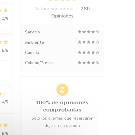
Valoración media —
280
Opiniones
:
4
/5
Servicio
Ambiente
:
5
/5
Comida
Calidad/Precio
:
4
/5
100% de opiniones
comprobadas
Solo los clientes que reservaron
dejaron su opinión
:
5
/5