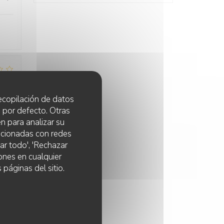
:
4
/5
 recopilación de datos
 por defecto. Otras
n para analizar su
lacionadas con redes
:
5
/5
ar todo', 'Rechazar
ones en cualquier
 páginas del sitio.
:
4
/5