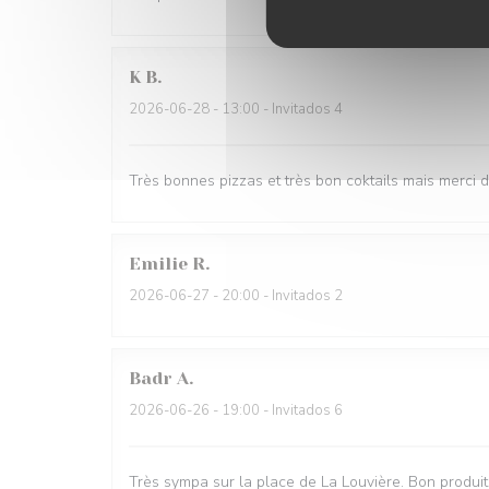
K
B
2026-06-28
- 13:00 - Invitados 4
Très bonnes pizzas et très bon coktails mais merci 
Emilie
R
2026-06-27
- 20:00 - Invitados 2
Badr
A
2026-06-26
- 19:00 - Invitados 6
Très sympa sur la place de La Louvière. Bon produit